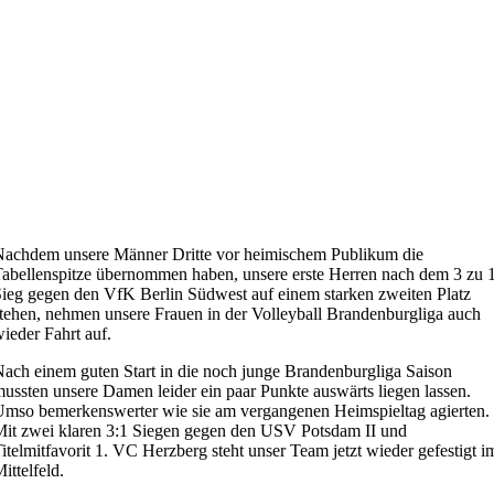
achdem unsere Männer Dritte vor heimischem Publikum die
abellenspitze übernommen haben, unsere erste Herren nach dem 3 zu 
ieg gegen den VfK Berlin Südwest auf einem starken zweiten Platz
tehen, nehmen unsere Frauen in der Volleyball Brandenburgliga auch
ieder Fahrt auf.
ach einem guten Start in die noch junge Brandenburgliga Saison
ussten unsere Damen leider ein paar Punkte auswärts liegen lassen.
mso bemerkenswerter wie sie am vergangenen Heimspieltag agierten.
it zwei klaren 3:1 Siegen gegen den USV Potsdam II und
itelmitfavorit 1. VC Herzberg steht unser Team jetzt wieder gefestigt i
ittelfeld.