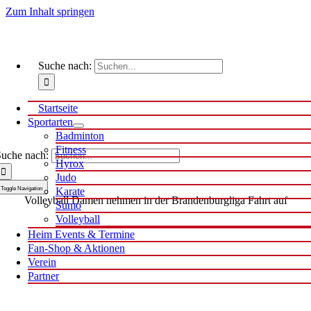
Zum Inhalt springen
Suche nach:
Startseite
Sportarten
Badminton
Fitness
uche nach:
Hyrox
Judo
Toggle Navigation
Karate
Volleyball Damen nehmen in der Brandenburgliga Fahrt auf
Sumo
Volleyball
Heim Events & Termine
Fan-Shop & Aktionen
Verein
Partner