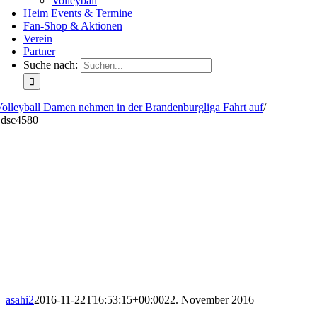
Volleyball
Heim Events & Termine
Fan-Shop & Aktionen
Verein
Partner
Suche nach:
olleyball Damen nehmen in der Brandenburgliga Fahrt auf
/
_dsc4580
asahi2
2016-11-22T16:53:15+00:00
22. November 2016
|