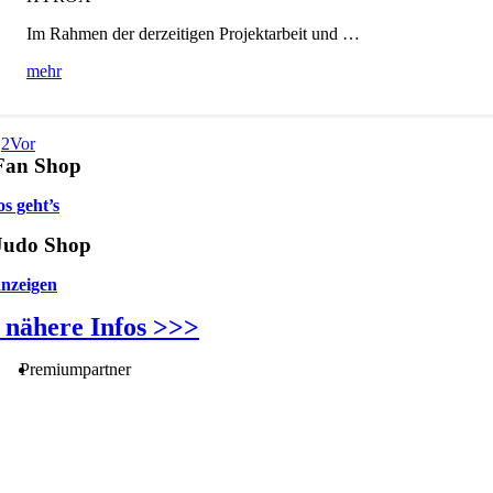
Im Rahmen der derzeitigen Projektarbeit und …
mehr
1
2
Vor
Fan Shop
os geht’s
Judo Shop
anzeigen
nähere Infos >>>
Premiumpartner