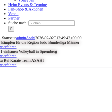
Volleyball
Heim Events & Termine
Fan-Shop & Aktionen
Verein
Partner
Suche nach:
Startseite
adminAsahi
2026-02-02T12:49:42+00:00
 kämpfen für die Region Judo Bundesliga Männer
r erfahren
 1 einhauen Volleyball in Spremberg
r erfahren
su Rei Karate Team ASAHI
r erfahren