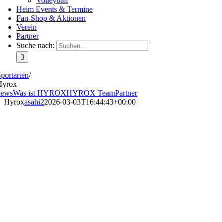
Volleyball
Heim Events & Termine
Fan-Shop & Aktionen
Verein
Partner
Suche nach:
portarten
/
Hyrox
news
Was ist HYROX
HYROX Team
Partner
Hyrox
asahi2
2026-03-03T16:44:43+00:00