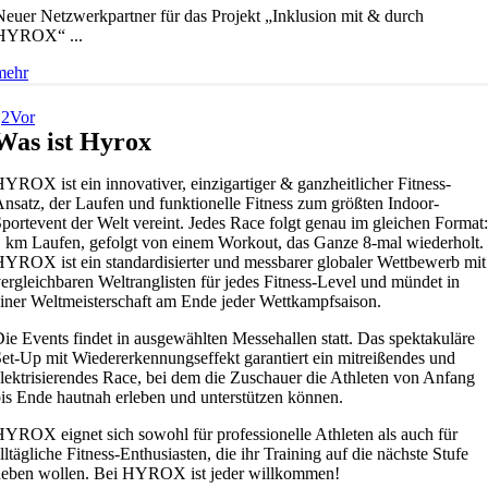
Neuer Netzwerkpartner für das Projekt „Inklusion mit & durch
HYROX“ ...
mehr
1
2
Vor
Was ist Hyrox
YROX ist ein innovativer, einzigartiger & ganzheitlicher Fitness-
nsatz, der Laufen und funktionelle Fitness zum größten Indoor-
portevent der Welt vereint. Jedes Race folgt genau im gleichen Format:
 km Laufen, gefolgt von einem Workout, das Ganze 8-mal wiederholt.
YROX ist ein standardisierter und messbarer globaler Wettbewerb mit
ergleichbaren Weltranglisten für jedes Fitness-Level und mündet in
iner Weltmeisterschaft am Ende jeder Wettkampfsaison.
ie Events findet in ausgewählten Messehallen statt. Das spektakuläre
et-Up mit Wiedererkennungseffekt garantiert ein mitreißendes und
lektrisierendes Race, bei dem die Zuschauer die Athleten von Anfang
is Ende hautnah erleben und unterstützen können.
YROX eignet sich sowohl für professionelle Athleten als auch für
lltägliche Fitness-Enthusiasten, die ihr Training auf die nächste Stufe
heben wollen. Bei HYROX ist jeder willkommen!