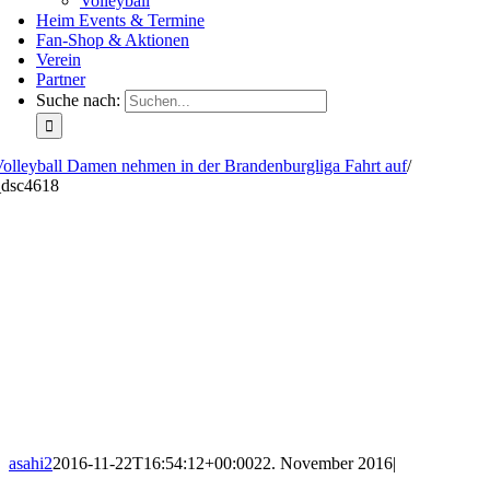
Volleyball
Heim Events & Termine
Fan-Shop & Aktionen
Verein
Partner
Suche nach:
olleyball Damen nehmen in der Brandenburgliga Fahrt auf
/
_dsc4618
asahi2
2016-11-22T16:54:12+00:00
22. November 2016
|