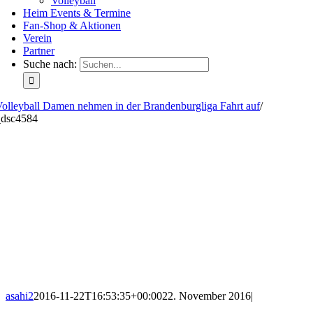
Volleyball
Heim Events & Termine
Fan-Shop & Aktionen
Verein
Partner
Suche nach:
olleyball Damen nehmen in der Brandenburgliga Fahrt auf
/
_dsc4584
asahi2
2016-11-22T16:53:35+00:00
22. November 2016
|