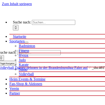
Zum Inhalt springen
Suche nach:
Startseite
Sportarten
Badminton
Fitness
uche nach:
Hyrox
Judo
Toggle Navigation
Karate
Volleyball Damen nehmen in der Brandenburgliga Fahrt auf
/
_dsc461
Sumo
Volleyball
Heim Events & Termine
Fan-Shop & Aktionen
Verein
Partner