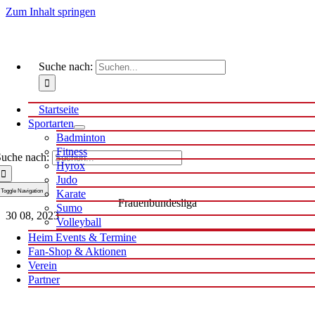
Zum Inhalt springen
Suche nach:
Startseite
Sportarten
Badminton
Fitness
uche nach:
Hyrox
Judo
Toggle Navigation
Karate
Frauenbundesliga
Sumo
30
08, 2023
Volleyball
Heim Events & Termine
Fan-Shop & Aktionen
Verein
Partner