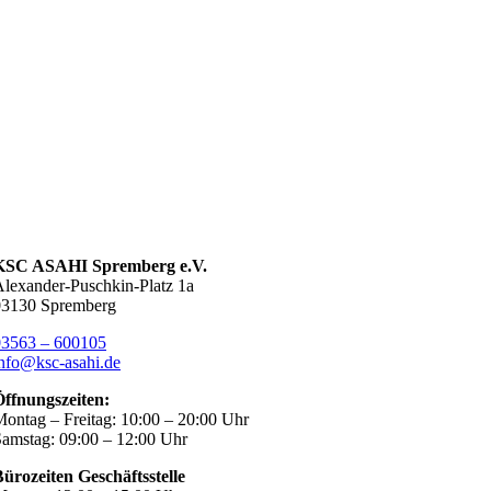
KSC ASAHI Spremberg e.V.
lexander-Puschkin-Platz 1a
03130 Spremberg
03563 – 600105
nfo@ksc-asahi.de
Öffnungszeiten:
ontag – Freitag: 10:00 – 20:00 Uhr
amstag: 09:00 – 12:00 Uhr
ürozeiten Geschäftsstelle