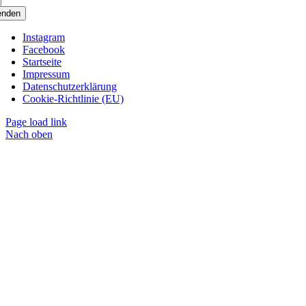
enden
Instagram
Facebook
Startseite
Impressum
Datenschutzerklärung
Cookie-Richtlinie (EU)
Page load link
Nach oben