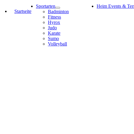
Sportarten
Heim Events & Ter
Startseite
Badminton
Fitness
Hyrox
Judo
Karate
Sumo
Volleyball