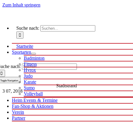
Zum Inhalt springen
Suche nach:
Startseite
Sportarten
Badminton
Fitness
uche nach:
Hyrox
Judo
Toggle Navigation
Karate
Stadtstrand
Sumo
3
07, 2018
Volleyball
Heim Events & Termine
Fan-Shop & Aktionen
Verein
Partner