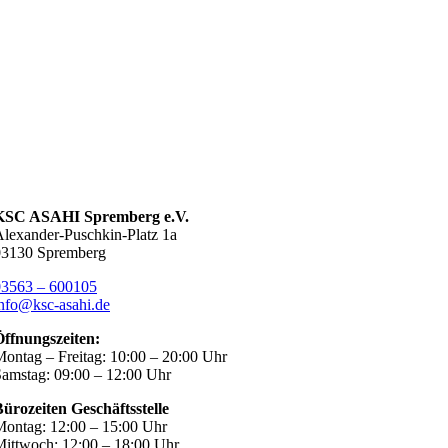
KSC ASAHI Spremberg e.V.
lexander-Puschkin-Platz 1a
03130 Spremberg
03563 – 600105
nfo@ksc-asahi.de
Öffnungszeiten:
ontag – Freitag: 10:00 – 20:00 Uhr
amstag: 09:00 – 12:00 Uhr
ürozeiten Geschäftsstelle
ontag: 12:00 – 15:00 Uhr
ittwoch: 12:00 – 18:00 Uhr