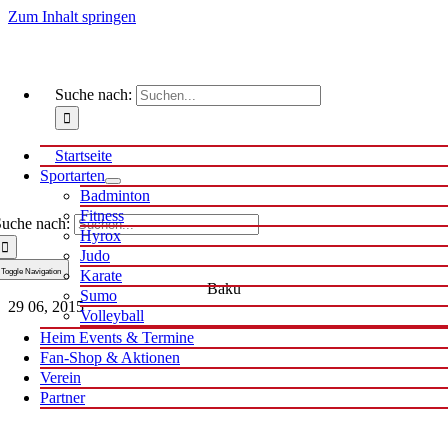
Zum Inhalt springen
Suche nach:
Startseite
Sportarten
Badminton
Fitness
uche nach:
Hyrox
Judo
Toggle Navigation
Karate
Baku
Sumo
29
06, 2015
Volleyball
Heim Events & Termine
Fan-Shop & Aktionen
Verein
Partner