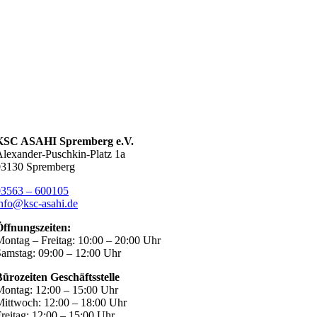
KSC ASAHI Spremberg e.V.
lexander-Puschkin-Platz 1a
03130 Spremberg
03563 – 600105
nfo@ksc-asahi.de
Öffnungszeiten:
ontag – Freitag: 10:00 – 20:00 Uhr
amstag: 09:00 – 12:00 Uhr
ürozeiten Geschäftsstelle
ontag: 12:00 – 15:00 Uhr
ittwoch: 12:00 – 18:00 Uhr
reitag: 12:00 – 15:00 Uhr