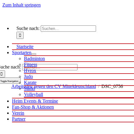
Zum Inhalt springen
Suche nach:
Startseite
Sportarten
Badminton
Fitness
uche nach:
Hyrox
Judo
Toggle Navigation
Karate
Arbeitssieg gegen den CV Mitteldeutschland
/
DSC_0756
Sumo
Volleyball
Heim Events & Termine
Fan-Shop & Aktionen
Verein
Partner