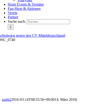
Volleyball
Heim Events & Termine
Fan-Shop & Aktionen
Verein
Partner
Suche nach:
rbeitssieg gegen den CV Mitteldeutschland
/
DSC_0740
asahi2
2016-03-14T08:55:56+00:00
14. März 2016
|