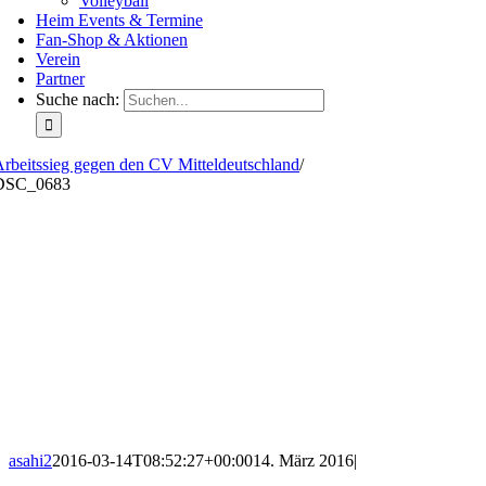
Volleyball
Heim Events & Termine
Fan-Shop & Aktionen
Verein
Partner
Suche nach:
rbeitssieg gegen den CV Mitteldeutschland
/
DSC_0683
asahi2
2016-03-14T08:52:27+00:00
14. März 2016
|