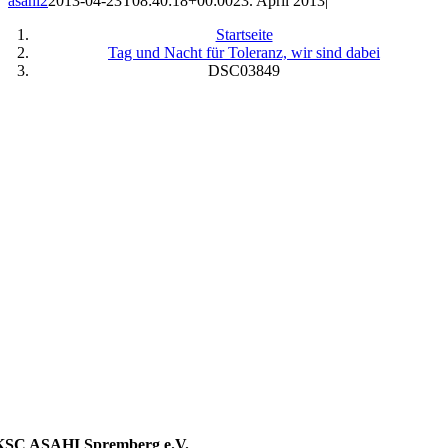
asahi2
2013-04-23T08:40:18+00:00
23. April 2013
|
Startseite
Tag und Nacht für Toleranz, wir sind dabei
DSC03849
KSC ASAHI Spremberg e.V.