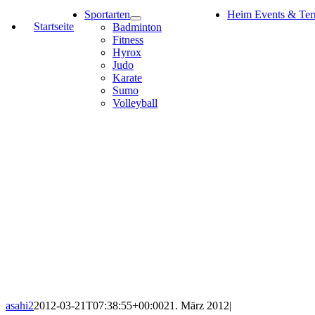
Sportarten
Heim Events & Ter
Startseite
Badminton
Fitness
Hyrox
Judo
Karate
Sumo
Volleyball
asahi2
2012-03-21T07:38:55+00:00
21. März 2012
|