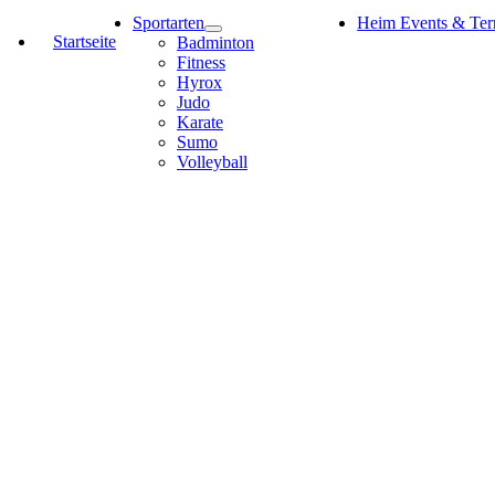
Sportarten
Heim Events & Ter
Startseite
Badminton
Fitness
Hyrox
Judo
Karate
Sumo
Volleyball