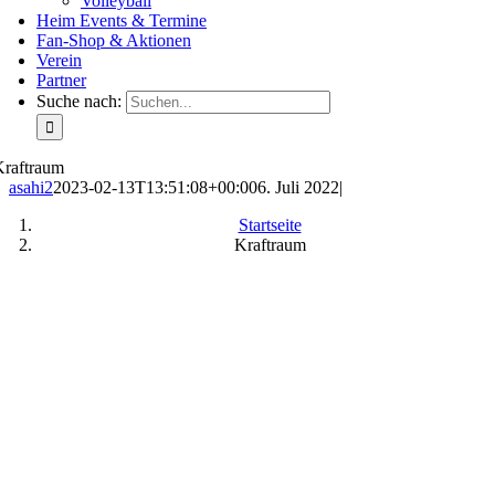
Volleyball
Heim Events & Termine
Fan-Shop & Aktionen
Verein
Partner
Suche nach:
Kraftraum
asahi2
2023-02-13T13:51:08+00:00
6. Juli 2022
|
Startseite
Kraftraum