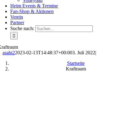
Volleyball
Heim Events & Termine
Fan-Shop & Aktionen
Verein
Partner
Suche nach:
Kraftraum
asahi2
2023-02-13T14:48:37+00:00
3. Juli 2022
|
Startseite
Kraftraum