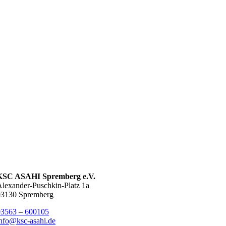
KSC ASAHI Spremberg e.V.
lexander-Puschkin-Platz 1a
03130 Spremberg
03563 – 600105
nfo@ksc-asahi.de