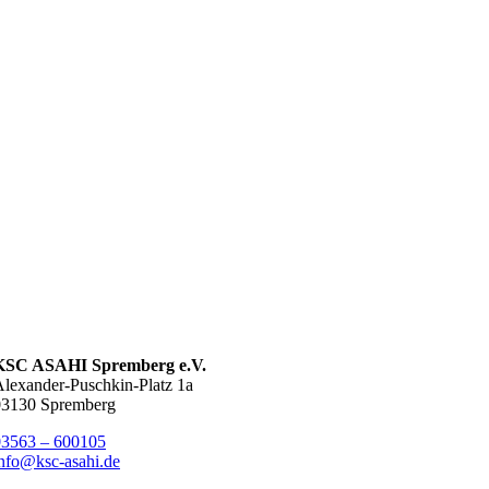
KSC ASAHI Spremberg e.V.
lexander-Puschkin-Platz 1a
03130 Spremberg
03563 – 600105
nfo@ksc-asahi.de