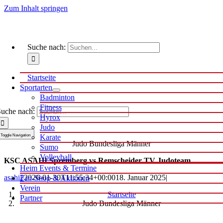
Zum Inhalt springen
Suche nach:
Startseite
Sportarten
Badminton
Fitness
uche nach:
Hyrox
Judo
Toggle Navigation
Karate
Judo Bundesliga Männer
Sumo
Volleyball
KSC ASAHI Spremberg vs Remscheider TV Judoteam
Heim Events & Termine
asahi2
2026-01-30T11:55:34+00:00
18. Januar 2025
|
Fan-Shop & Aktionen
Verein
Startseite
Partner
Judo Bundesliga Männer