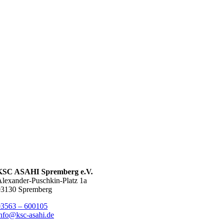
KSC ASAHI Spremberg e.V.
lexander-Puschkin-Platz 1a
03130 Spremberg
03563 – 600105
nfo@ksc-asahi.de