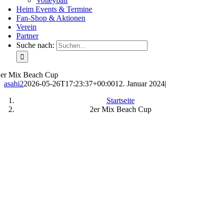
Volleyball
Heim Events & Termine
Fan-Shop & Aktionen
Verein
Partner
Suche nach:
2er Mix Beach Cup
asahi2
2026-05-26T17:23:37+00:00
12. Januar 2024
|
Startseite
2er Mix Beach Cup