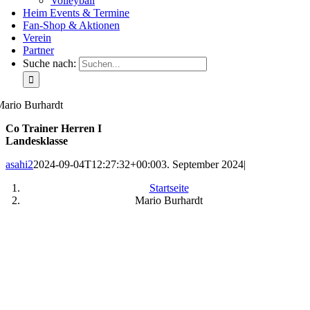
Volleyball
Heim Events & Termine
Fan-Shop & Aktionen
Verein
Partner
Suche nach:
ario Burhardt
Co Trainer Herren I
Landesklasse
asahi2
2024-09-04T12:27:32+00:00
3. September 2024
|
Startseite
Mario Burhardt