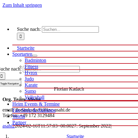
Zum Inhalt springen
Suche nach:
Startseite
Sportarten
Badminton
Fitness
uche nach:
Hyrox
Judo
Toggle Navigation
Karate
Florian Kadach
Sumo
Volleyball
Org. Team/ Media
Heim Events & Termine
email: floriankadach@ksc-asahi.de
Fan-Shop & Aktionen
Telefon: +49 172 3129484
Verein
Partner
asahi2
2024-02-16T11:57:03+00:00
27. September 2022
|
Startseite