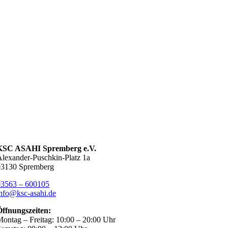
KSC ASAHI Spremberg e.V.
lexander-Puschkin-Platz 1a
03130 Spremberg
03563 – 600105
nfo@ksc-asahi.de
Öffnungszeiten:
ontag – Freitag: 10:00 – 20:00 Uhr