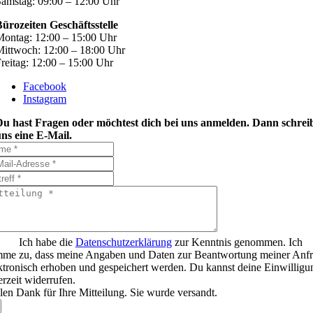
amstag: 09:00 – 12:00 Uhr
ürozeiten Geschäftsstelle
ontag: 12:00 – 15:00 Uhr
ittwoch: 12:00 – 18:00 Uhr
reitag: 12:00 – 15:00 Uhr
Facebook
Instagram
Du hast Fragen oder möchtest dich bei uns anmelden. Dann schrei
ns eine E-Mail.
Ich habe die
Datenschutzerklärung
zur Kenntnis genommen. Ich
mme zu, dass meine Angaben und Daten zur Beantwortung meiner Anf
ktronisch erhoben und gespeichert werden. Du kannst deine Einwilligu
erzeit widerrufen.
len Dank für Ihre Mitteilung. Sie wurde versandt.