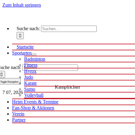
Zum Inhalt springen
Suche nach:
Startseite
Sportarten
Badminton
Fitness
uche nach:
Hyrox
Judo
Toggle Navigation
Karate
Kampfrichter
Sumo
7
07, 2026
Volleyball
Heim Events & Termine
Fan-Shop & Aktionen
Verein
Partner