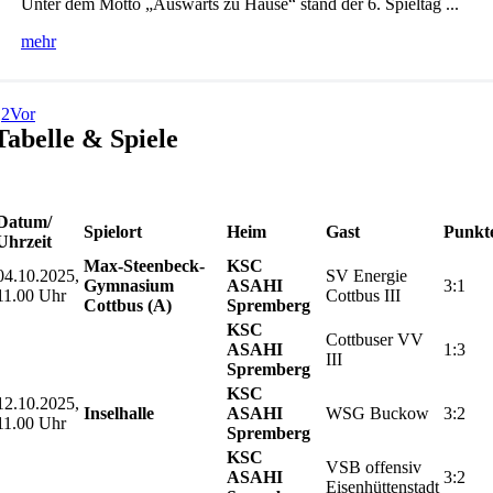
Unter dem Motto „Auswärts zu Hause“ stand der 6. Spieltag ...
mehr
1
2
Vor
Tabelle & Spiele
Datum/
Spielort
Heim
Gast
Punkt
Uhrzeit
Max-Steenbeck-
KSC
04.10.2025,
SV Energie
Gymnasium
ASAHI
3:1
11.00 Uhr
Cottbus III
Cottbus (A)
Spremberg
KSC
Cottbuser VV
ASAHI
1:3
III
Spremberg
KSC
12.10.2025,
Inselhalle
ASAHI
WSG Buckow
3:2
11.00 Uhr
Spremberg
KSC
VSB offensiv
ASAHI
3:2
Eisenhüttenstadt