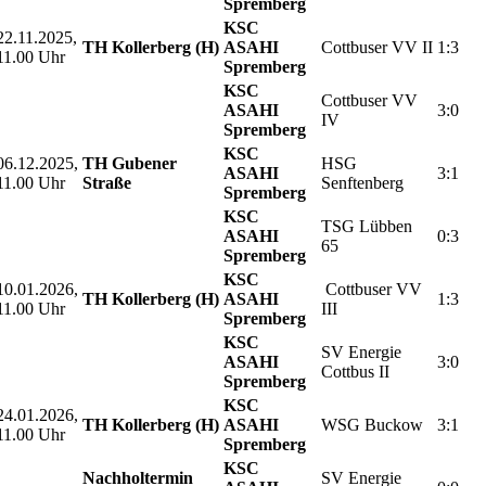
Spremberg
KSC
22.11.2025,
TH Kollerberg (H)
ASAHI
Cottbuser VV II
1:3
11.00 Uhr
Spremberg
KSC
Cottbuser VV
ASAHI
3:0
IV
Spremberg
KSC
06.12.2025,
TH Gubener
HSG
ASAHI
3:1
11.00 Uhr
Straße
Senftenberg
Spremberg
KSC
TSG Lübben
ASAHI
0:3
65
Spremberg
KSC
10.01.2026,
Cottbuser VV
TH Kollerberg (H)
ASAHI
1:3
11.00 Uhr
III
Spremberg
KSC
SV Energie
ASAHI
3:0
Cottbus II
Spremberg
KSC
24.01.2026,
TH Kollerberg (H)
ASAHI
WSG Buckow
3:1
11.00 Uhr
Spremberg
KSC
Nachholtermin
SV Energie