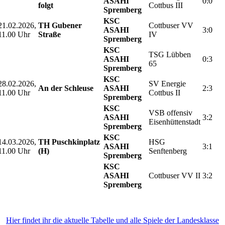
ASAHI
0:0
folgt
Cottbus III
Spremberg
KSC
21.02.2026,
TH Gubener
Cottbuser VV
ASAHI
3:0
11.00 Uhr
Straße
IV
Spremberg
KSC
TSG Lübben
ASAHI
0:3
65
Spremberg
KSC
28.02.2026,
SV Energie
An der Schleuse
ASAHI
2:3
11.00 Uhr
Cottbus II
Spremberg
KSC
VSB offensiv
ASAHI
3:2
Eisenhüttenstadt
Spremberg
KSC
14.03.2026,
TH Puschkinplatz
HSG
ASAHI
3:1
11.00 Uhr
(H)
Senftenberg
Spremberg
KSC
ASAHI
Cottbuser VV II
3:2
Spremberg
Hier findet ihr die aktuelle Tabelle und alle Spiele der Landesklasse