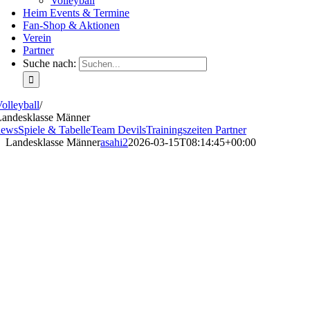
Volleyball
Heim Events & Termine
Fan-Shop & Aktionen
Verein
Partner
Suche nach:
olleyball
/
Landesklasse Männer
news
Spiele & Tabelle
Team Devils
Trainingszeiten
Partner
Landesklasse Männer
asahi2
2026-03-15T08:14:45+00:00