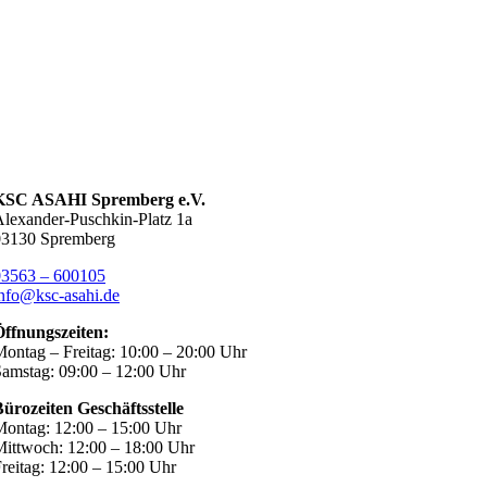
KSC ASAHI Spremberg e.V.
lexander-Puschkin-Platz 1a
03130 Spremberg
03563 – 600105
nfo@ksc-asahi.de
Öffnungszeiten:
ontag – Freitag: 10:00 – 20:00 Uhr
amstag: 09:00 – 12:00 Uhr
ürozeiten Geschäftsstelle
ontag: 12:00 – 15:00 Uhr
ittwoch: 12:00 – 18:00 Uhr
reitag: 12:00 – 15:00 Uhr