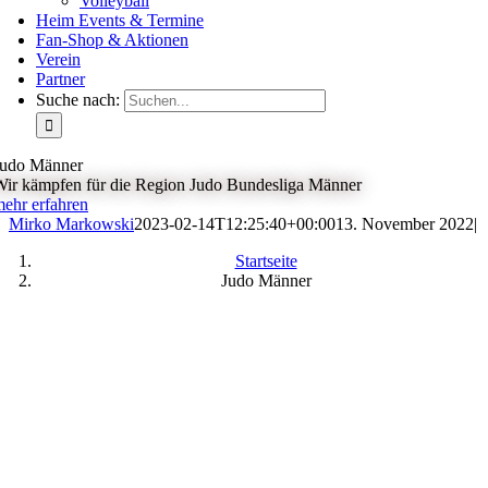
Volleyball
Heim Events & Termine
Fan-Shop & Aktionen
Verein
Partner
Suche nach:
Judo Männer
ir kämpfen für die Region Judo Bundesliga Männer
ehr erfahren
Mirko Markowski
2023-02-14T12:25:40+00:00
13. November 2022
|
Startseite
Judo Männer