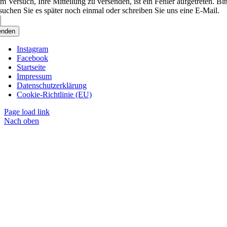
m Versuch, Ihre Mitteilung zu versenden, ist ein Fehler aufgetreten. Bit
suchen Sie es später noch einmal oder schreiben Sie uns eine E-Mail.
enden
Instagram
Facebook
Startseite
Impressum
Datenschutzerklärung
Cookie-Richtlinie (EU)
Page load link
Nach oben