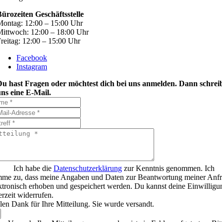
ürozeiten Geschäftsstelle
ontag: 12:00 – 15:00 Uhr
ittwoch: 12:00 – 18:00 Uhr
reitag: 12:00 – 15:00 Uhr
Facebook
Instagram
Du hast Fragen oder möchtest dich bei uns anmelden. Dann schrei
ns eine E-Mail.
Ich habe die
Datenschutzerklärung
zur Kenntnis genommen. Ich
mme zu, dass meine Angaben und Daten zur Beantwortung meiner Anf
ktronisch erhoben und gespeichert werden. Du kannst deine Einwilligu
erzeit widerrufen.
len Dank für Ihre Mitteilung. Sie wurde versandt.