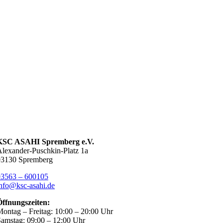
KSC ASAHI Spremberg e.V.
lexander-Puschkin-Platz 1a
03130 Spremberg
03563 – 600105
nfo@ksc-asahi.de
Öffnungszeiten:
ontag – Freitag: 10:00 – 20:00 Uhr
amstag: 09:00 – 12:00 Uhr