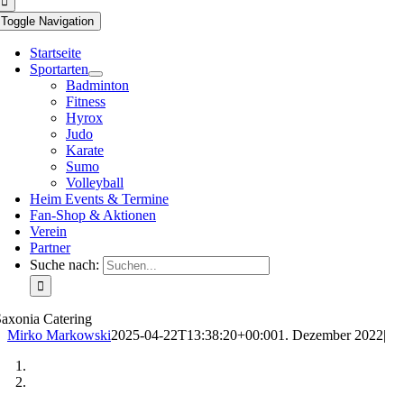
Toggle Navigation
Startseite
Sportarten
Badminton
Fitness
Hyrox
Judo
Karate
Sumo
Volleyball
Heim Events & Termine
Fan-Shop & Aktionen
Verein
Partner
Suche nach:
axonia Catering
Mirko Markowski
2025-04-22T13:38:20+00:00
1. Dezember 2022
|