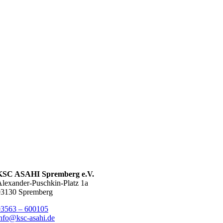
KSC ASAHI Spremberg e.V.
lexander-Puschkin-Platz 1a
03130 Spremberg
03563 – 600105
nfo@ksc-asahi.de