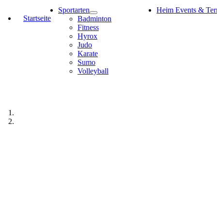
Sportarten
Heim Events & Ter
Startseite
Badminton
Fitness
Hyrox
Judo
Karate
Sumo
Volleyball