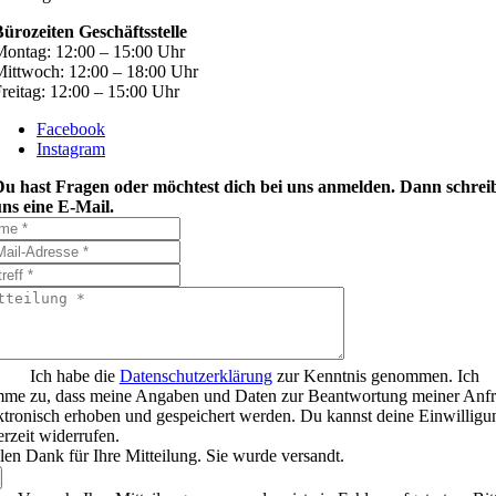
ürozeiten Geschäftsstelle
ontag: 12:00 – 15:00 Uhr
ittwoch: 12:00 – 18:00 Uhr
reitag: 12:00 – 15:00 Uhr
Facebook
Instagram
Du hast Fragen oder möchtest dich bei uns anmelden. Dann schrei
ns eine E-Mail.
Ich habe die
Datenschutzerklärung
zur Kenntnis genommen. Ich
mme zu, dass meine Angaben und Daten zur Beantwortung meiner Anf
ktronisch erhoben und gespeichert werden. Du kannst deine Einwilligu
erzeit widerrufen.
len Dank für Ihre Mitteilung. Sie wurde versandt.