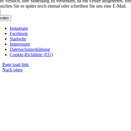
m Versuch, Ihre Mitteilung zu versenden, ist ein Fehler aufgetreten. Bit
suchen Sie es später noch einmal oder schreiben Sie uns eine E-Mail.
enden
Instagram
Facebook
Startseite
Impressum
Datenschutzerklärung
Cookie-Richtlinie (EU)
Page load link
Nach oben