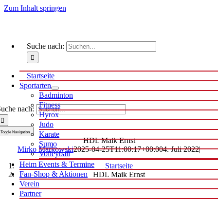
Zum Inhalt springen
Suche nach:
Startseite
Sportarten
Badminton
Fitness
uche nach:
Hyrox
Judo
Toggle Navigation
Karate
HDL Maik Ernst
Sumo
Mirko Markowski
2025-04-25T11:00:17+00:00
4. Juli 2022
|
Volleyball
Heim Events & Termine
Startseite
Fan-Shop & Aktionen
HDL Maik Ernst
Verein
Partner