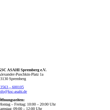
KSC ASAHI Spremberg e.V.
lexander-Puschkin-Platz 1a
03130 Spremberg
03563 – 600105
nfo@ksc-asahi.de
Öffnungszeiten:
ontag – Freitag: 10:00 – 20:00 Uhr
amstag: 09:00 – 12:00 Uhr