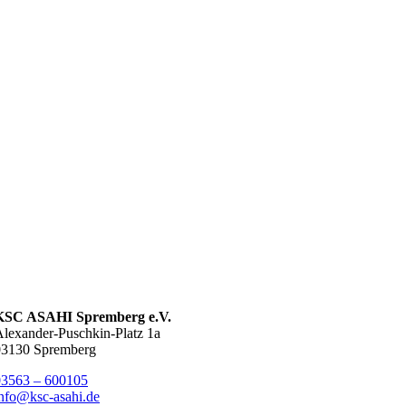
KSC ASAHI Spremberg e.V.
lexander-Puschkin-Platz 1a
03130 Spremberg
03563 – 600105
nfo@ksc-asahi.de