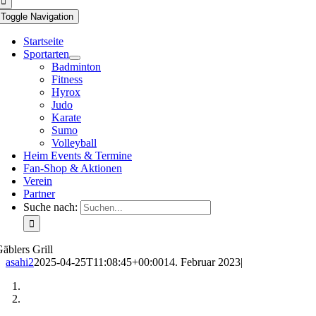
Toggle Navigation
Startseite
Sportarten
Badminton
Fitness
Hyrox
Judo
Karate
Sumo
Volleyball
Heim Events & Termine
Fan-Shop & Aktionen
Verein
Partner
Suche nach:
äblers Grill
asahi2
2025-04-25T11:08:45+00:00
14. Februar 2023
|