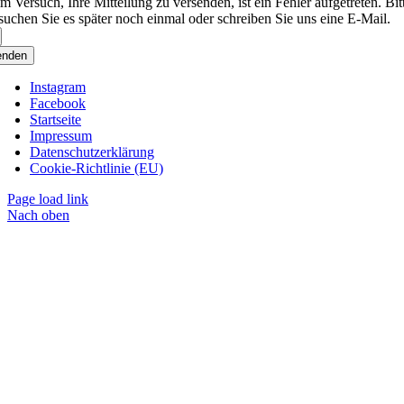
m Versuch, Ihre Mitteilung zu versenden, ist ein Fehler aufgetreten. Bit
suchen Sie es später noch einmal oder schreiben Sie uns eine E-Mail.
enden
Instagram
Facebook
Startseite
Impressum
Datenschutzerklärung
Cookie-Richtlinie (EU)
Page load link
Nach oben