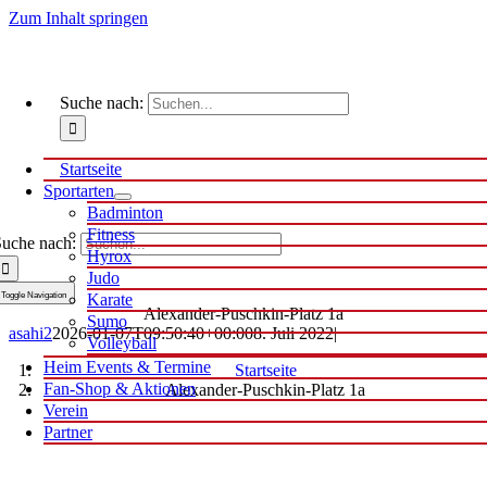
Zum Inhalt springen
Suche nach:
Startseite
Sportarten
Badminton
Fitness
uche nach:
Hyrox
Judo
Toggle Navigation
Karate
Alexander-Puschkin-Platz 1a
Sumo
asahi2
2026-01-07T09:50:40+00:00
8. Juli 2022
|
Volleyball
Heim Events & Termine
Startseite
Fan-Shop & Aktionen
Alexander-Puschkin-Platz 1a
Verein
Partner