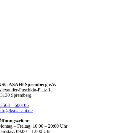
KSC ASAHI Spremberg e.V.
lexander-Puschkin-Platz 1a
03130 Spremberg
03563 – 600105
nfo@ksc-asahi.de
Öffnungszeiten:
ontag – Freitag: 10:00 – 20:00 Uhr
amstag: 09:00 – 12:00 Uhr