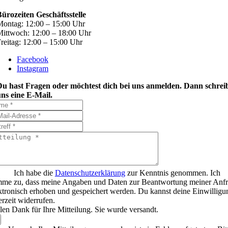
ürozeiten Geschäftsstelle
ontag: 12:00 – 15:00 Uhr
ittwoch: 12:00 – 18:00 Uhr
reitag: 12:00 – 15:00 Uhr
Facebook
Instagram
Du hast Fragen oder möchtest dich bei uns anmelden. Dann schrei
ns eine E-Mail.
Ich habe die
Datenschutzerklärung
zur Kenntnis genommen. Ich
mme zu, dass meine Angaben und Daten zur Beantwortung meiner Anf
ktronisch erhoben und gespeichert werden. Du kannst deine Einwilligu
erzeit widerrufen.
len Dank für Ihre Mitteilung. Sie wurde versandt.