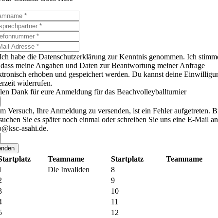
Ich habe die Datenschutzerklärung zur Kenntnis genommen. Ich stimm
 dass meine Angaben und Daten zur Beantwortung meiner Anfrage
ktronisch erhoben und gespeichert werden. Du kannst deine Einwilligu
erzeit widerrufen.
len Dank für eure Anmeldung für das Beachvolleyballturnier
m Versuch, Ihre Anmeldung zu versenden, ist ein Fehler aufgetreten. Bi
suchen Sie es später noch einmal oder schreiben Sie uns eine E-Mail an
o@ksc-asahi.de.
enden
Startplatz
Teamname
Startplatz
Teamname
1
Die Invaliden
8
2
9
3
10
4
11
5
12