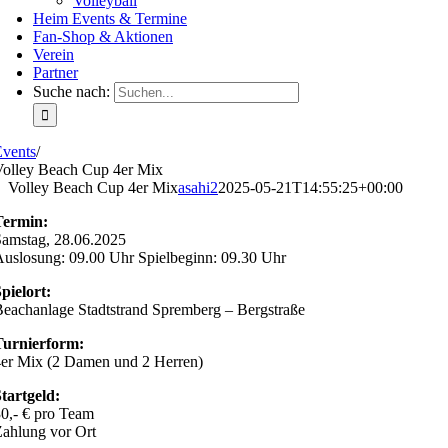
Volleyball
Heim Events & Termine
Fan-Shop & Aktionen
Verein
Partner
Suche nach:
Events
/
Volley Beach Cup 4er Mix
Volley Beach Cup 4er Mix
asahi2
2025-05-21T14:55:25+00:00
Termin:
amstag, 28.06.2025
uslosung: 09.00 Uhr Spielbeginn: 09.30 Uhr
pielort:
eachanlage Stadtstrand Spremberg – Bergstraße
Turnierform:
er Mix (2 Damen und 2 Herren)
tartgeld:
0,- € pro Team
ahlung vor Ort