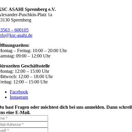
KSC ASAHI Spremberg e.V.
lexander-Puschkin-Platz 1a
03130 Spremberg
03563 – 600105
nfo@ksc-asahi.de
Öffnungszeiten:
ontag – Freitag: 10:00 – 20:00 Uhr
amstag: 09:00 – 12:00 Uhr
ürozeiten Geschäftsstelle
ontag: 12:00 – 15:00 Uhr
ittwoch: 12:00 – 18:00 Uhr
reitag: 12:00 – 15:00 Uhr
Facebook
Instagram
Du hast Fragen oder möchtest dich bei uns anmelden. Dann schrei
ns eine E-Mail.