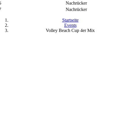
6
Nachrücker
7
Nachrücker
Startseite
Events
Volley Beach Cup 4er Mix