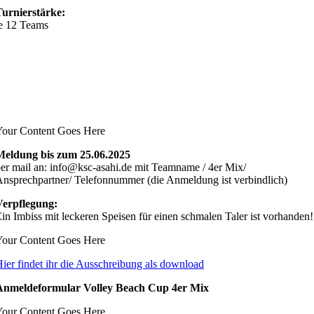
Turnierstärke:
e 12 Teams
Your Content Goes Here
Meldung bis zum 25.06.2025
er mail an: info@ksc-asahi.de mit Teamname / 4er Mix/
nsprechpartner/ Telefonnummer (die Anmeldung ist verbindlich)
Verpflegung:
in Imbiss mit leckeren Speisen für einen schmalen Taler ist vorhanden!
Your Content Goes Here
ier findet ihr die Ausschreibung als download
Anmeldeformular Volley Beach Cup 4er Mix
Your Content Goes Here