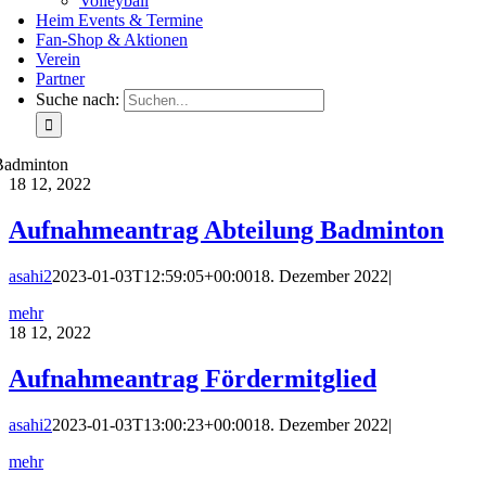
Volleyball
Heim Events & Termine
Fan-Shop & Aktionen
Verein
Partner
Suche nach:
Badminton
18
12, 2022
Aufnahmeantrag Abteilung Badminton
asahi2
2023-01-03T12:59:05+00:00
18. Dezember 2022
|
mehr
18
12, 2022
Aufnahmeantrag Fördermitglied
asahi2
2023-01-03T13:00:23+00:00
18. Dezember 2022
|
mehr