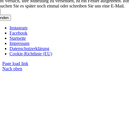
m Versuch, Ihre Mitteilung zu versenden, ist ein Fehler aufgetreten. Bit
suchen Sie es später noch einmal oder schreiben Sie uns eine E-Mail.
enden
Instagram
Facebook
Startseite
Impressum
Datenschutzerklärung
Cookie-Richtlinie (EU)
Page load link
Nach oben