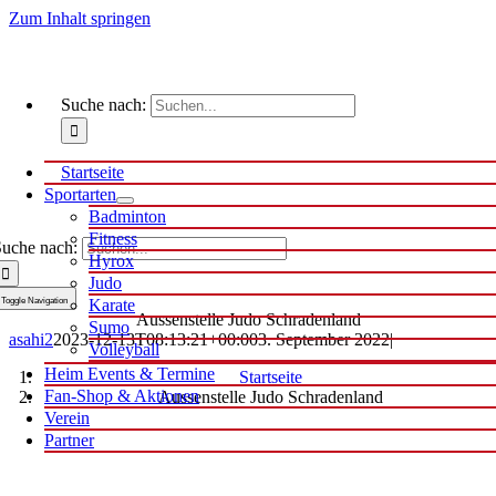
Zum Inhalt springen
Suche nach:
Startseite
Sportarten
Badminton
Fitness
uche nach:
Hyrox
Judo
Toggle Navigation
Karate
Aussenstelle Judo Schradenland
Sumo
asahi2
2023-12-13T08:13:21+00:00
3. September 2022
|
Volleyball
Heim Events & Termine
Startseite
Fan-Shop & Aktionen
Aussenstelle Judo Schradenland
Verein
Partner