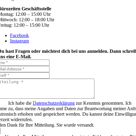
ürozeiten Geschäftsstelle
ontag: 12:00 – 15:00 Uhr
ittwoch: 12:00 – 18:00 Uhr
reitag: 12:00 – 15:00 Uhr
Facebook
Instagram
Du hast Fragen oder möchtest dich bei uns anmelden. Dann schrei
ns eine E-Mail.
Ich habe die
Datenschutzerklärung
zur Kenntnis genommen. Ich
mme zu, dass meine Angaben und Daten zur Beantwortung meiner Anf
ktronisch erhoben und gespeichert werden. Du kannst deine Einwilligu
erzeit widerrufen.
len Dank für Ihre Mitteilung. Sie wurde versandt.