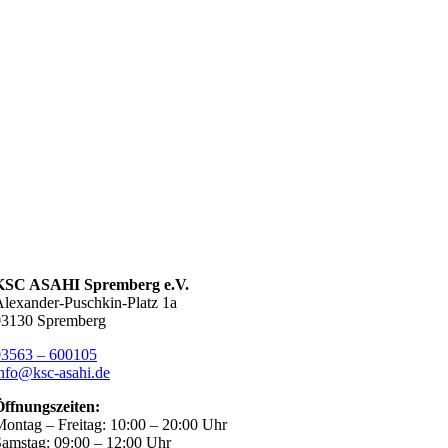
KSC ASAHI Spremberg e.V.
lexander-Puschkin-Platz 1a
03130 Spremberg
03563 – 600105
nfo@ksc-asahi.de
Öffnungszeiten:
ontag – Freitag: 10:00 – 20:00 Uhr
amstag: 09:00 – 12:00 Uhr