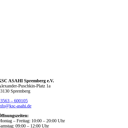
KSC ASAHI Spremberg e.V.
lexander-Puschkin-Platz 1a
03130 Spremberg
03563 – 600105
nfo@ksc-asahi.de
Öffnungszeiten:
ontag – Freitag: 10:00 – 20:00 Uhr
amstag: 09:00 – 12:00 Uhr