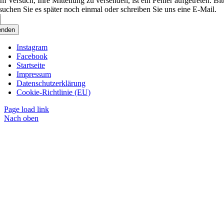
m Versuch, Ihre Mitteilung zu versenden, ist ein Fehler aufgetreten. Bit
suchen Sie es später noch einmal oder schreiben Sie uns eine E-Mail.
enden
Instagram
Facebook
Startseite
Impressum
Datenschutzerklärung
Cookie-Richtlinie (EU)
Page load link
Nach oben