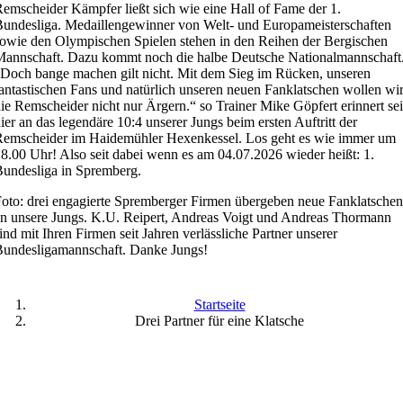
emscheider Kämpfer ließt sich wie eine Hall of Fame der 1.
undesliga. Medaillengewinner von Welt- und Europameisterschaften
owie den Olympischen Spielen stehen in den Reihen der Bergischen
annschaft. Dazu kommt noch die halbe Deutsche Nationalmannschaft
Doch bange machen gilt nicht. Mit dem Sieg im Rücken, unseren
antastischen Fans und natürlich unseren neuen Fanklatschen wollen wi
ie Remscheider nicht nur Ärgern.“ so Trainer Mike Göpfert erinnert sei
ier an das legendäre 10:4 unserer Jungs beim ersten Auftritt der
emscheider im Haidemühler Hexenkessel. Los geht es wie immer um
8.00 Uhr! Also seit dabei wenn es am 04.07.2026 wieder heißt: 1.
undesliga in Spremberg.
oto: drei engagierte Spremberger Firmen übergeben neue Fanklatschen
n unsere Jungs. K.U. Reipert, Andreas Voigt und Andreas Thormann
ind mit Ihren Firmen seit Jahren verlässliche Partner unserer
undesligamannschaft. Danke Jungs!
Startseite
Drei Partner für eine Klatsche