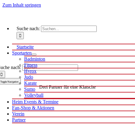
Zum Inhalt springen
Suche nach:
Startseite
Sportarten
Badminton
Fitness
uche nach:
Hyrox
Judo
Toggle Navigation
Karate
Drei Partner für eine Klatsche
Sumo
Volleyball
Heim Events & Termine
Fan-Shop & Aktionen
Verein
Partner