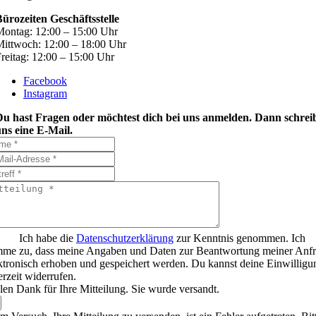
ürozeiten Geschäftsstelle
ontag: 12:00 – 15:00 Uhr
ittwoch: 12:00 – 18:00 Uhr
reitag: 12:00 – 15:00 Uhr
Facebook
Instagram
Du hast Fragen oder möchtest dich bei uns anmelden. Dann schrei
ns eine E-Mail.
Ich habe die
Datenschutzerklärung
zur Kenntnis genommen. Ich
mme zu, dass meine Angaben und Daten zur Beantwortung meiner Anf
ktronisch erhoben und gespeichert werden. Du kannst deine Einwilligu
erzeit widerrufen.
len Dank für Ihre Mitteilung. Sie wurde versandt.