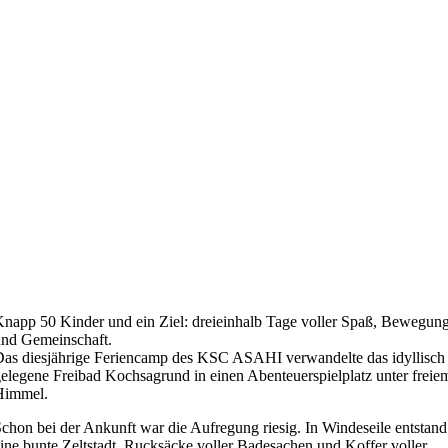
napp 50 Kinder und ein Ziel: dreieinhalb Tage voller Spaß, Bewegun
nd Gemeinschaft.
as diesjährige Feriencamp des KSC ASAHI verwandelte das idyllisch
elegene Freibad Kochsagrund in einen Abenteuerspielplatz unter freie
Himmel.
chon bei der Ankunft war die Aufregung riesig. In Windeseile entstand
ine bunte Zeltstadt, Rucksäcke voller Badesachen und Koffer voller