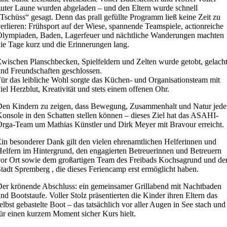
uter Laune wurden abgeladen – und den Eltern wurde schnell
Tschüss“ gesagt. Denn das prall gefüllte Programm ließ keine Zeit zu
erlieren: Frühsport auf der Wiese, spannende Teamspiele, actionreiche
Olympiaden, Baden, Lagerfeuer und nächtliche Wanderungen machten
ie Tage kurz und die Erinnerungen lang.
wischen Planschbecken, Spielfeldern und Zelten wurde getobt, gelach
nd Freundschaften geschlossen.
ür das leibliche Wohl sorgte das Küchen- und Organisationsteam mit
iel Herzblut, Kreativität und stets einem offenen Ohr.
en Kindern zu zeigen, dass Bewegung, Zusammenhalt und Natur jede
onsole in den Schatten stellen können – dieses Ziel hat das ASAHI-
rga-Team um Mathias Künstler und Dirk Meyer mit Bravour erreicht.
in besonderer Dank gilt den vielen ehrenamtlichen Helferinnen und
elfern im Hintergrund, den engagierten Betreuerinnen und Betreuern
or Ort sowie dem großartigen Team des Freibads Kochsagrund und de
tadt Spremberg , die dieses Feriencamp erst ermöglicht haben.
er krönende Abschluss: ein gemeinsamer Grillabend mit Nachtbaden
nd Bootstaufe. Voller Stolz präsentierten die Kinder ihren Eltern das
elbst gebastelte Boot – das tatsächlich vor aller Augen in See stach und
ür einen kurzem Moment sicher Kurs hielt.