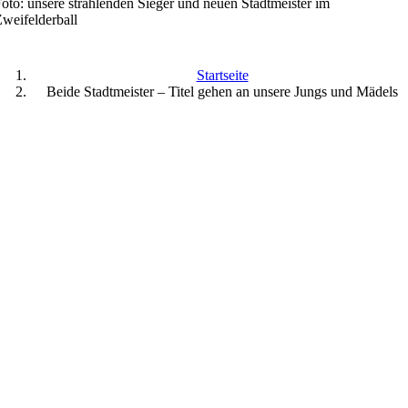
oto: unsere strahlenden Sieger und neuen Stadtmeister im
weifelderball
Startseite
Beide Stadtmeister – Titel gehen an unsere Jungs und Mädels