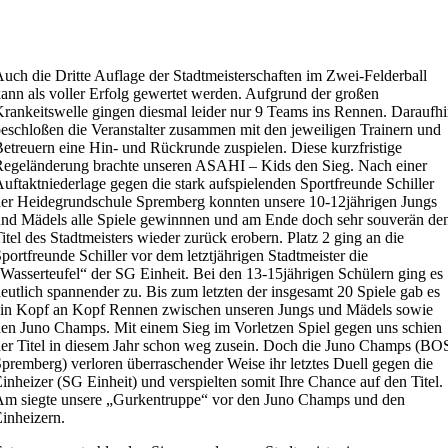
uch die Dritte Auflage der Stadtmeisterschaften im Zwei-Felderball
ann als voller Erfolg gewertet werden. Aufgrund der großen
rankeitswelle gingen diesmal leider nur 9 Teams ins Rennen. Daraufh
eschloßen die Veranstalter zusammen mit den jeweiligen Trainern und
etreuern eine Hin- und Rückrunde zuspielen. Diese kurzfristige
egeländerung brachte unseren ASAHI – Kids den Sieg. Nach einer
uftaktniederlage gegen die stark aufspielenden Sportfreunde Schiller
er Heidegrundschule Spremberg konnten unsere 10-12jährigen Jungs
nd Mädels alle Spiele gewinnnen und am Ende doch sehr souverän de
itel des Stadtmeisters wieder zurück erobern. Platz 2 ging an die
portfreunde Schiller vor dem letztjährigen Stadtmeister die
Wasserteufel“ der SG Einheit. Bei den 13-15jährigen Schülern ging es
eutlich spannender zu. Bis zum letzten der insgesamt 20 Spiele gab es
in Kopf an Kopf Rennen zwischen unseren Jungs und Mädels sowie
en Juno Champs. Mit einem Sieg im Vorletzen Spiel gegen uns schien
er Titel in diesem Jahr schon weg zusein. Doch die Juno Champs (BO
premberg) verloren überraschender Weise ihr letztes Duell gegen die
inheizer (SG Einheit) und verspielten somit Ihre Chance auf den Titel.
m siegte unsere „Gurkentruppe“ vor den Juno Champs und den
inheizern.