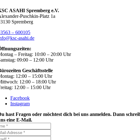
KSC ASAHI Spremberg e.V.
lexander-Puschkin-Platz 1a
03130 Spremberg
03563 – 600105
nfo@ksc-asahi.de
Öffnungszeiten:
ontag – Freitag: 10:00 – 20:00 Uhr
amstag: 09:00 – 12:00 Uhr
ürozeiten Geschäftsstelle
ontag: 12:00 – 15:00 Uhr
ittwoch: 12:00 – 18:00 Uhr
reitag: 12:00 – 15:00 Uhr
Facebook
Instagram
Du hast Fragen oder möchtest dich bei uns anmelden. Dann schrei
ns eine E-Mail.