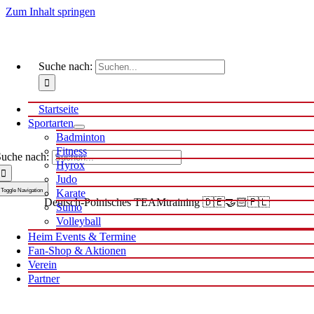
Zum Inhalt springen
Suche nach:
Startseite
Sportarten
Badminton
Fitness
uche nach:
Hyrox
Judo
Toggle Navigation
Karate
Deutsch-Polnisches TEAMtraining 🇩🇪🤝🏻🇵🇱
Sumo
Volleyball
Heim Events & Termine
Fan-Shop & Aktionen
Verein
Partner