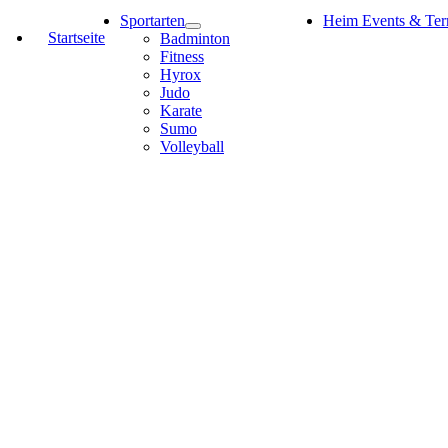
Sportarten
Heim Events & Ter
Startseite
Badminton
Fitness
Hyrox
Judo
Karate
Sumo
Volleyball