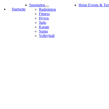
Sportarten
Heim Events & Ter
Startseite
Badminton
Fitness
Hyrox
Judo
Karate
Sumo
Volleyball