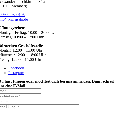
lexander-Puschkin-Platz 1a
03130 Spremberg
03563 – 600105
nfo@ksc-asahi.de
Öffnungszeiten:
ontag – Freitag: 10:00 – 20:00 Uhr
amstag: 09:00 – 12:00 Uhr
ürozeiten Geschäftsstelle
ontag: 12:00 – 15:00 Uhr
ittwoch: 12:00 – 18:00 Uhr
reitag: 12:00 – 15:00 Uhr
Facebook
Instagram
Du hast Fragen oder möchtest dich bei uns anmelden. Dann schrei
ns eine E-Mail.