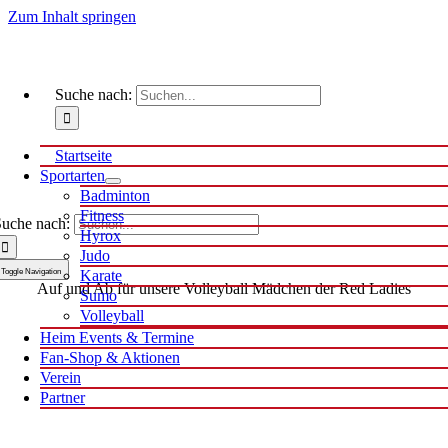
Zum Inhalt springen
Suche nach:
Startseite
Sportarten
Badminton
Fitness
uche nach:
Hyrox
Judo
Toggle Navigation
Karate
Auf und Ab für unsere Volleyball Mädchen der Red Ladies
Sumo
Volleyball
Heim Events & Termine
Fan-Shop & Aktionen
Verein
Partner