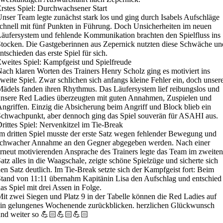
rstes Spiel: Durchwachsener Start
nser Team legte zunächst stark los und ging durch Isabels Aufschläge
chnell mit fünf Punkten in Führung. Doch Unsicherheiten im neuen
äufersystem und fehlende Kommunikation brachten den Spielfluss ins
tocken. Die Gastgeberinnen aus Zepernick nutzten diese Schwäche un
ntschieden das erste Spiel für sich.
weites Spiel: Kampfgeist und Spielfreude
ach klaren Worten des Trainers Henry Scholz ging es motiviert ins
weite Spiel. Zwar schlichen sich anfangs kleine Fehler ein, doch unser
ädels fanden ihren Rhythmus. Das Läufersystem lief reibungslos und
nsere Red Ladies überzeugten mit guten Annahmen, Zuspielen und
ngriffen. Einzig die Absicherung beim Angriff und Block blieb ein
chwachpunkt, aber dennoch ging das Spiel souverän für ASAHI aus.
rittes Spiel: Nervenkitzel im Tie-Break
m dritten Spiel musste der erste Satz wegen fehlender Bewegung und
schwacher Annahme an den Gegner abgegeben werden. Nach einer
rneut motivierenden Ansprache des Trainers legte das Team im zweiten
atz alles in die Waagschale, zeigte schöne Spielzüge und sicherte sich
en Satz deutlich. Im Tie-Break setzte sich der Kampfgeist fort: Beim
tand von 11:11 übernahm Kapitänin Lisa den Aufschlag und entschied
as Spiel mit drei Assen in Folge.
it zwei Siegen und Platz 9 in der Tabelle können die Red Ladies auf
in gelungenes Wochenende zurückblicken. herzlichen Glückwunsch
und weiter so 💪🏻💪🏻💪🏻