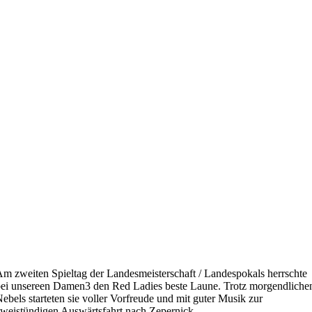
m zweiten Spieltag der Landesmeisterschaft / Landespokals herrschte
ei unsereen Damen3 den Red Ladies beste Laune. Trotz morgendliche
ebels starteten sie voller Vorfreude und mit guter Musik zur
weistündigen Auswärtsfahrt nach Zepernick.