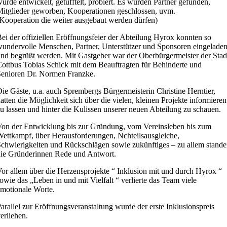
urde entwickelt, getüfftelt, probiert. Es wurden Partner gefunden,
itglieder geworben, Kooperationen geschlossen, uvm.
Kooperation die weiter ausgebaut werden dürfen)
ei der offiziellen Eröffnungsfeier der Abteilung Hyrox konnten so
undervolle Menschen, Partner, Unterstützer und Sponsoren eingelade
nd begrüßt werden. Mit Gastgeber war der Oberbürgermeister der Stad
ottbus Tobias Schick mit dem Beauftragten für Behinderte und
enioren Dr. Normen Franzke.
ie Gäste, u.a. auch Sprembergs Bürgermeisterin Christine Herntier,
atten die Möglichkeit sich über die vielen, kleinen Projekte informieren
u lassen und hinter die Kulissen unserer neuen Abteilung zu schauen.
on der Entwicklung bis zur Gründung, vom Vereinsleben bis zum
ettkampf, über Herausforderungen, Nchteilsausgleiche,
chwierigkeiten und Rückschlägen sowie zukünftiges – zu allem stand
ie Gründerinnen Rede und Antwort.
or allem über die Herzensprojekte “ Inklusion mit und durch Hyrox “
owie das „Leben in und mit Vielfalt “ verlierte das Team viele
motionale Worte.
arallel zur Eröffnungsveranstaltung wurde der erste Inklusionspreis
erliehen.