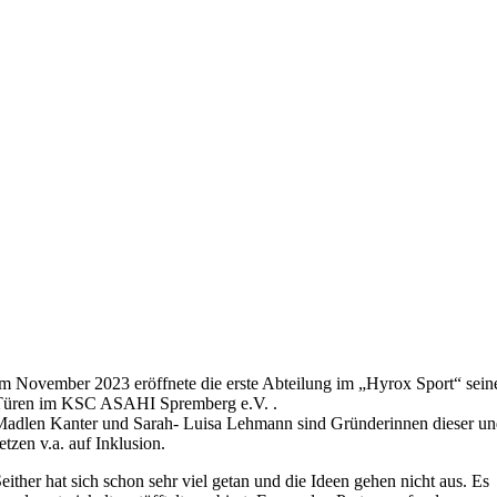
m November 2023 eröffnete die erste Abteilung im „Hyrox Sport“ sein
Türen im KSC ASAHI Spremberg e.V. .
adlen Kanter und Sarah- Luisa Lehmann sind Gründerinnen dieser u
etzen v.a. auf Inklusion.
either hat sich schon sehr viel getan und die Ideen gehen nicht aus. Es