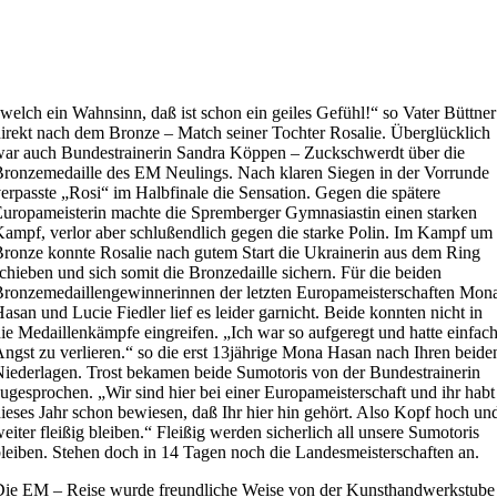
welch ein Wahnsinn, daß ist schon ein geiles Gefühl!“ so Vater Büttner
irekt nach dem Bronze – Match seiner Tochter Rosalie. Überglücklich
ar auch Bundestrainerin Sandra Köppen – Zuckschwerdt über die
ronzemedaille des EM Neulings. Nach klaren Siegen in der Vorrunde
erpasste „Rosi“ im Halbfinale die Sensation. Gegen die spätere
uropameisterin machte die Spremberger Gymnasiastin einen starken
ampf, verlor aber schlußendlich gegen die starke Polin. Im Kampf um
ronze konnte Rosalie nach gutem Start die Ukrainerin aus dem Ring
chieben und sich somit die Bronzedaille sichern. Für die beiden
ronzemedaillengewinnerinnen der letzten Europameisterschaften Mon
asan und Lucie Fiedler lief es leider garnicht. Beide konnten nicht in
ie Medaillenkämpfe eingreifen. „Ich war so aufgeregt und hatte einfac
ngst zu verlieren.“ so die erst 13jährige Mona Hasan nach Ihren beide
iederlagen. Trost bekamen beide Sumotoris von der Bundestrainerin
ugesprochen. „Wir sind hier bei einer Europameisterschaft und ihr habt
ieses Jahr schon bewiesen, daß Ihr hier hin gehört. Also Kopf hoch un
eiter fleißig bleiben.“ Fleißig werden sicherlich all unsere Sumotoris
leiben. Stehen doch in 14 Tagen noch die Landesmeisterschaften an.
ie EM – Reise wurde freundliche Weise von der Kunsthandwerkstube