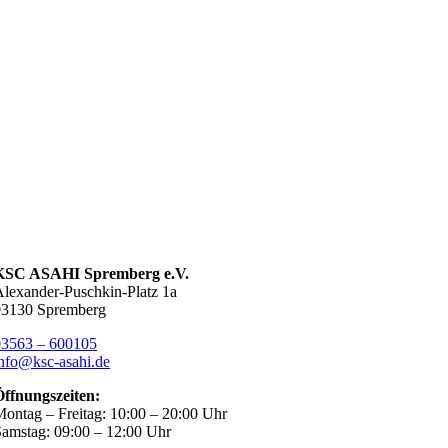
KSC ASAHI Spremberg e.V.
lexander-Puschkin-Platz 1a
03130 Spremberg
03563 – 600105
nfo@ksc-asahi.de
Öffnungszeiten:
ontag – Freitag: 10:00 – 20:00 Uhr
amstag: 09:00 – 12:00 Uhr