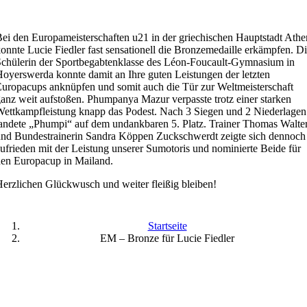
ei den Europameisterschaften u21 in der griechischen Hauptstadt Athe
onnte Lucie Fiedler fast sensationell die Bronzemedaille erkämpfen. D
chülerin der Sportbegabtenklasse des Léon-Foucault-Gymnasium in
oyerswerda konnte damit an Ihre guten Leistungen der letzten
uropacups anknüpfen und somit auch die Tür zur Weltmeisterschaft
anz weit aufstoßen. Phumpanya Mazur verpasste trotz einer starken
ettkampfleistung knapp das Podest. Nach 3 Siegen und 2 Niederlagen
andete „Phumpi“ auf dem undankbaren 5. Platz. Trainer Thomas Walte
nd Bundestrainerin Sandra Köppen Zuckschwerdt zeigte sich dennoch
ufrieden mit der Leistung unserer Sumotoris und nominierte Beide für
en Europacup in Mailand.
erzlichen Glückwusch und weiter fleißig bleiben!
Startseite
EM – Bronze für Lucie Fiedler