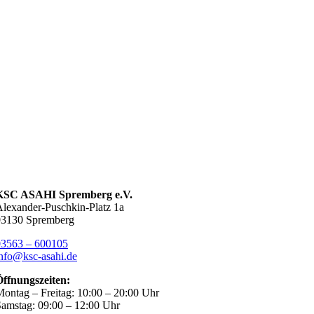
KSC ASAHI Spremberg e.V.
lexander-Puschkin-Platz 1a
03130 Spremberg
03563 – 600105
nfo@ksc-asahi.de
Öffnungszeiten:
ontag – Freitag: 10:00 – 20:00 Uhr
amstag: 09:00 – 12:00 Uhr