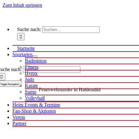
Zum Inhalt springen
Suche nach:
Startseite
Sportarten
Badminton
Fitness
uche nach:
Hyrox
Judo
Toggle Navigation
Karate
Feuerwehrturnier in Haidemühl
Sumo
Volleyball
Heim Events & Termine
Fan-Shop & Aktionen
Verein
Partner