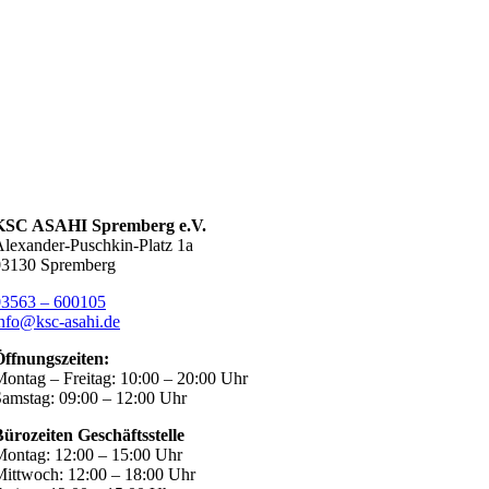
KSC ASAHI Spremberg e.V.
lexander-Puschkin-Platz 1a
03130 Spremberg
03563 – 600105
nfo@ksc-asahi.de
Öffnungszeiten:
ontag – Freitag: 10:00 – 20:00 Uhr
amstag: 09:00 – 12:00 Uhr
ürozeiten Geschäftsstelle
ontag: 12:00 – 15:00 Uhr
ittwoch: 12:00 – 18:00 Uhr