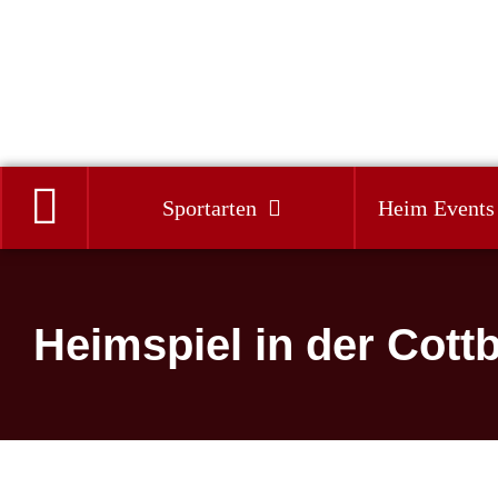
Zum
Inhalt
springen
Sportarten
Heim Events
Heimspiel in der Cottb