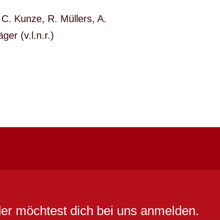
 C. Kunze, R. Müllers, A.
r (v.l.n.r.)
er möchtest dich bei uns anmelden.